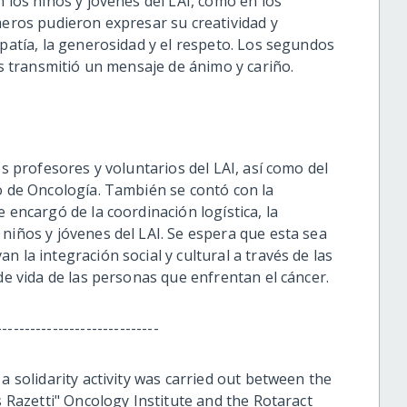
n los niños y jóvenes del LAI, como en los
meros pudieron expresar su creatividad y
mpatía, la generosidad y el respeto. Los segundos
es transmitió un mensaje de ánimo y cariño.
os profesores y voluntarios del LAI, así como del
to de Oncología. También se contó con la
 encargó de la coordinación logística, la
niños y jóvenes del LAI. Se espera que esta sea
 la integración social y cultural a través de las
 de vida de las personas que enfrentan el cáncer.
-----------------------------
a solidarity activity was carried out between the
s Razetti" Oncology Institute and the Rotaract