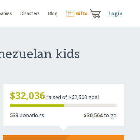
Login
anies
Disasters
Blog
Gift
s
nezuelan kids
$32,036
raised of
$62,600
goal
533
donations
$30,564
to go