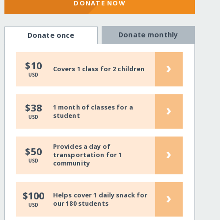
DONATE NOW
Donate monthly
Donate once
›
$10
Covers 1 class for 2 children
USD
›
$38
1 month of classes for a
student
USD
Provides a day of
›
$50
transportation for 1
USD
community
›
$100
Helps cover 1 daily snack for
our 180 students
USD