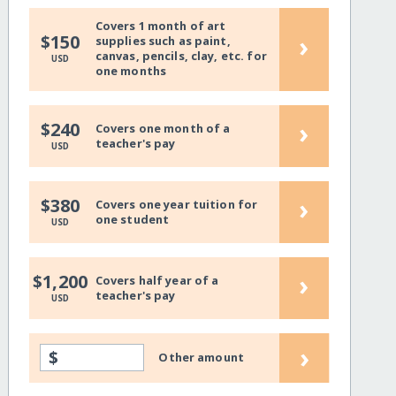
Covers 1 month of art
›
$150
supplies such as paint,
canvas, pencils, clay, etc. for
USD
one months
›
$240
Covers one month of a
teacher's pay
USD
›
$380
Covers one year tuition for
one student
USD
›
$1,200
Covers half year of a
teacher's pay
USD
›
$
Other amount